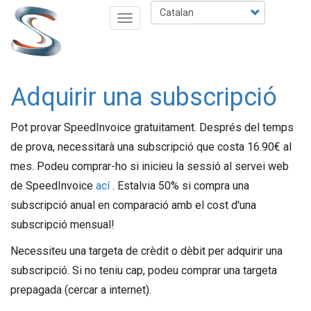
Vés
Select
Toggle
al
your
navigation
contingut
language
Adquirir una subscripció
Pot provar SpeedInvoice gratuitament. Després del temps
de prova, necessitarà una subscripció que costa 16.90€ al
mes. Podeu comprar-ho si inicieu la sessió al servei web
de SpeedInvoice
ací
. Estalvia 50% si compra una
subscripció anual en comparació amb el cost d'una
subscripció mensual!
Necessiteu una targeta de crèdit o dèbit per adquirir una
subscripció. Si no teniu cap, podeu comprar una targeta
prepagada (cercar a internet).