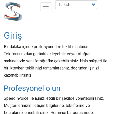
Ana
Select
Toggle
içeriğe
your
navigation
atla
language
Giriş
Bir dakika içinde profesyonel bir teklif oluşturun.
Telefonunuzdan görüntü ekleyebilir veya fotoğraf
makinenizle yeni fotoğraflar çekebilirsiniz. Hala müşteri ile
birlikteyken teklifinizi tamamlarsanız, doğrudan işinizi
kazanabilirsiniz.
Profesyonel olun
SpeedInvoice ile işinizi etkili bir şekilde yönetebilirsiniz.
Müşterilerinizin iletişim bilgilerine, tekliflerine ve
faturalarına erişebilirsiniz. Herhangi bir görüşmede,