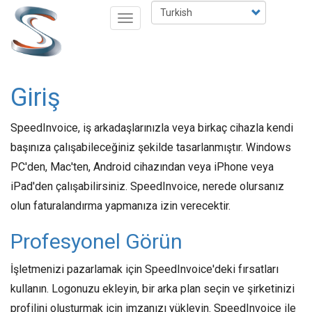
Ana
Select
Toggle
içeriğe
your
navigation
atla
language
Giriş
SpeedInvoice, iş arkadaşlarınızla veya birkaç cihazla kendi
başınıza çalışabileceğiniz şekilde tasarlanmıştır. Windows
PC'den, Mac'ten, Android cihazından veya iPhone veya
iPad'den çalışabilirsiniz. SpeedInvoice, nerede olursanız
olun faturalandırma yapmanıza izin verecektir.
Profesyonel Görün
İşletmenizi pazarlamak için SpeedInvoice'deki fırsatları
kullanın. Logonuzu ekleyin, bir arka plan seçin ve şirketinizi
profilini oluşturmak için imzanızı yükleyin. SpeedInvoice ile