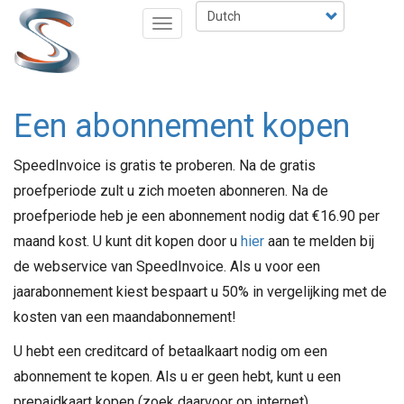
Overslaan
Select
Navigatie
en
your
wisselen
naar
language
de
inhoud
Een abonnement kopen
gaan
SpeedInvoice is gratis te proberen. Na de gratis
proefperiode zult u zich moeten abonneren. Na de
proefperiode heb je een abonnement nodig dat €16.90 per
maand kost. U kunt dit kopen door u
hier
aan te melden bij
de webservice van SpeedInvoice. Als u voor een
jaarabonnement kiest bespaart u 50% in vergelijking met de
kosten van een maandabonnement!
U hebt een creditcard of betaalkaart nodig om een ​​
abonnement te kopen. Als u er geen hebt, kunt u een
prepaidkaart kopen (zoek daarvoor op internet).