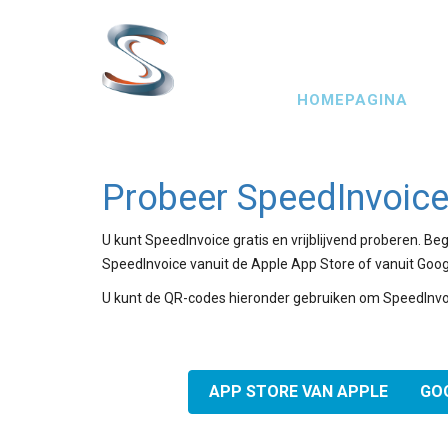
Overslaan
en
naar
Main
de
HOMEPAGINA
navigation
inhoud
gaan
Probeer SpeedInvoice 
U kunt SpeedInvoice gratis en vrijblijvend proberen. B
SpeedInvoice vanuit de Apple App Store of vanuit Goog
U kunt de QR-codes hieronder gebruiken om SpeedInvo
APP STORE VAN APPLE
GO