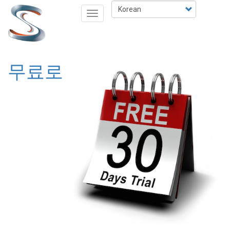
주
Select
Toggle
요
your
navigation
콘
language
텐
츠
무료로
로
건
너
뛰
기