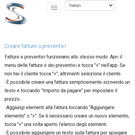
Salta
Select
Toggle
al
your
navigation
contenuto
language
principale
Creare fatture o preventivi
Fatture e preventivi funzionano allo stesso modo. Apri il
menu delle fatture o dei preventivi e tocca "+" nell'app. Se
non hai il cliente tocca "+", altrimenti seleziona il cliente.
-È possibile creare una fattura semplicemente scrivendo un
testo e toccando "Importo da pagare" per impostare il
prezzo.
-Aggiungi elementi alla fattura toccando "Aggiungere
elemento" o "+". Se è necessario creare un nuovo elemento,
tocca "+" una volta aperto l'elenco degli elementi.
-È possibile aggiungere un testo sulla fattura per spiegare