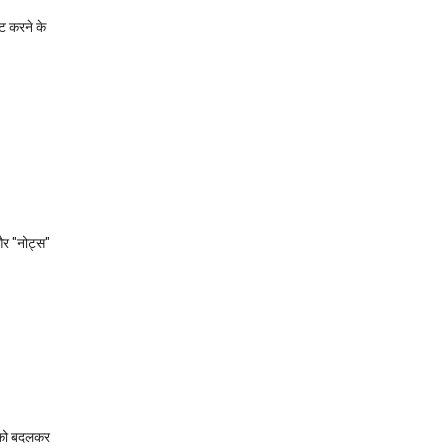
्ट करने के
 और "नोट्स"
ड को बदलकर