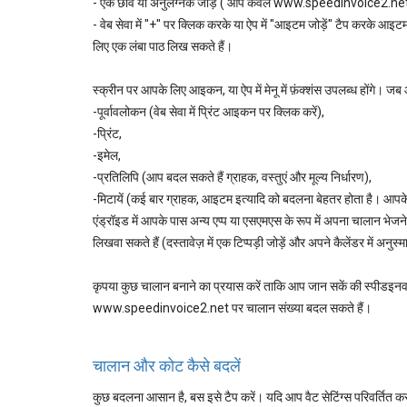
- एक छवि या अनुलग्नक जोड़ें ( आप केवल www.speedinvoice2.net 
- वेब सेवा में "+" पर क्लिक करके या ऐप में "आइटम जोड़ें" टैप करके आइ
लिए एक लंबा पाठ लिख सकते हैं।
स्क्रीन पर आपके लिए आइकन, या ऐप में मेनू में फ़ंक्शंस उपलब्ध होंगे। ज
-पूर्वावलोकन (वेब ​​सेवा में प्रिंट आइकन पर क्लिक करें),
-प्रिंट,
-इमेल,
-प्रतिलिपि (आप बदल सकते हैं ग्राहक, वस्तुएं और मूल्य निर्धारण),
-मिटायें (कई बार ग्राहक, आइटम इत्यादि को बदलना बेहतर होता है। आपके 
एंड्रॉइड में आपके पास अन्य एप्प या एसएमएस के रूप में अपना चालान भेजने
लिखवा सकते हैं (दस्तावेज़ में एक टिप्पड़ी जोड़ें और अपने कैलेंडर में अनुस्
कृपया कुछ चालान बनाने का प्रयास करें ताकि आप जान सकें की स्पीडइनवॉ
www.speedinvoice2.net पर चालान संख्या बदल सकते हैं।
चालान और कोट कैसे बदलें
कुछ बदलना आसान है, बस इसे टैप करें। यदि आप वैट सेटिंग्स परिवर्तित कर