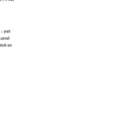
। हमारे
ि आपको
संपर्क कर