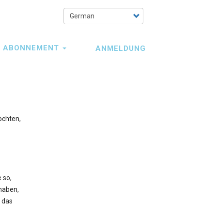
Select
your
language
ABONNEMENT
ANMELDUNG
öchten,
 so,
haben,
n das