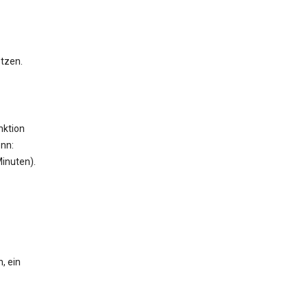
etzen.
nktion
enn:
inuten).
, ein