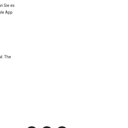
n Sie es
ple App
il. The