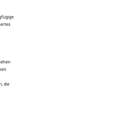
gfügige
iertes
Gehen
ben.
, die