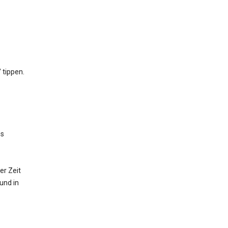
 tippen.
es
er Zeit
und in