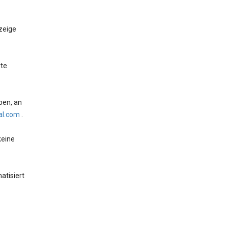
zeige
rte
ben, an
al.com
.
keine
tisiert