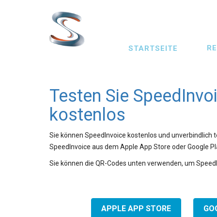
Skip
to
main
Main
R
content
STARTSEITE
navigation
Testen Sie SpeedInvo
kostenlos
Sie können SpeedInvoice kostenlos und unverbindlich t
SpeedInvoice aus dem Apple App Store oder Google Pl
Sie können die QR-Codes unten verwenden, um SpeedIn
APPLE APP STORE
GO