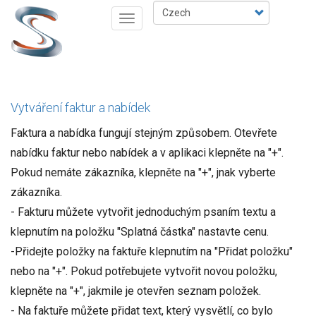
Přejít
Select
Toggle
k
your
navigation
hlavnímu
language
obsahu
Vytváření faktur a nabídek
Faktura a nabídka fungují stejným způsobem. Otevřete
nabídku faktur nebo nabídek a v aplikaci klepněte na "+".
Pokud nemáte zákazníka, klepněte na "+", jnak vyberte
zákazníka.
- Fakturu můžete vytvořit jednoduchým psaním textu a
klepnutím na položku "Splatná částka" nastavte cenu.
-Přidejte položky na faktuře klepnutím na "Přidat položku"
nebo na "+". Pokud potřebujete vytvořit novou položku,
klepněte na "+", jakmile je otevřen seznam položek.
- Na faktuře můžete přidat text, který vysvětlí, co bylo