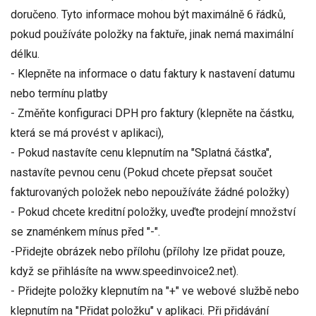
doručeno. Tyto informace mohou být maximálně 6 řádků,
pokud používáte položky na faktuře, jinak nemá maximální
délku.
- Klepněte na informace o datu faktury k nastavení datumu
nebo termínu platby
- Změňte konfiguraci DPH pro faktury (klepněte na částku,
která se má provést v aplikaci),
- Pokud nastavíte cenu klepnutím na "Splatná částka",
nastavíte pevnou cenu (Pokud chcete přepsat součet
fakturovaných položek nebo nepoužíváte žádné položky)
- Pokud chcete kreditní položky, uveďte prodejní množství
se znaménkem mínus před "-".
-Přidejte obrázek nebo přílohu (přílohy lze přidat pouze,
když se přihlásíte na www.speedinvoice2.net).
- Přidejte položky klepnutím na "+" ve webové službě nebo
klepnutím na "Přidat položku" v aplikaci. Při přidávání