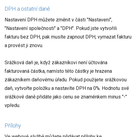
DPH a ostatní daně
Nastavení DPH můžete změnit v části "Nastavení",
"Nastavení společnosti" a "DPH". Pokud jste vytvořili
fakturu bez DPH, pak musíte zapnout DPH, vymazat fakturu
a provést ji znovu.
Srážková daň je, když zákazníkovi není účtována
fakturovaná částka, namísto této částky je hrazena
zákazníkem daňovému úřadu. Pokud použijete srážkovou
daň, vytvořte položku a nastavíte DPH na 0%. Hodnotu své
srážkové daně přidáte jako cenu se znaménkem minus "-"
vpředu.
Přílohy
Ve webové službě můžete přidávat přílohy ke