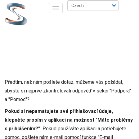
Přejít
Select
Toggle
k
your
navigation
hlavnímu
language
obsahu
Předtím, než nám pošlete dotaz, můžeme vás požádat,
abyste si nejprve zkontrolovali odpověď v sekci "Podpora"
a "Pomoc"?
Pokud si nepamatujete své přihlašovací údaje,
klepněte prosím v aplikaci na možnost "Máte problémy
s přihlášením?".
Pokud používáte aplikaci a potřebujete
pomoc, pošlete nám e-mail pomocí funkce "E-mail