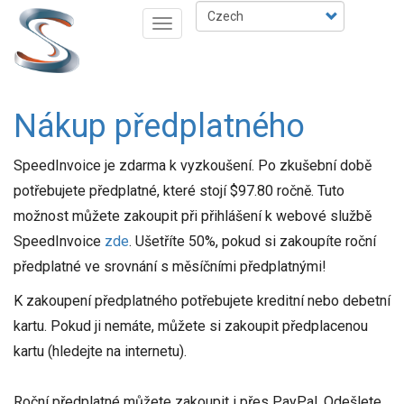
Přejít
Select
Toggle
k
your
navigation
hlavnímu
language
obsahu
Nákup předplatného
SpeedInvoice je zdarma k vyzkoušení. Po zkušební době
potřebujete předplatné, které stojí $97.80 ročně. Tuto
možnost můžete zakoupit při přihlášení k webové službě
SpeedInvoice
zde
. Ušetříte 50%, pokud si zakoupíte roční
předplatné ve srovnání s měsíčními předplatnými!
K zakoupení předplatného potřebujete kreditní nebo debetní
kartu. Pokud ji nemáte, můžete si zakoupit předplacenou
kartu (hledejte na internetu).
Roční předplatné můžete zakoupit i přes PayPal. Odešlete