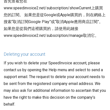
首先查看您在
www.speedinvoice2.net/subscription/showCurrent上購買
您的訂閱。 如果您是從Google或Apple購買的，則在網絡上
搜索“取消訂閱Google Play”或“取消Apple應用商店訂閱”。
如果您是從我們這裡購買的，請使用此鏈接
www.speedinvoice2.net/subscription/manage取消它。
Deleting your account
If you wish to delete your SpeedInvoice account, please
contact us by opening the Help menu and select to send a
support email. The request to delete your account needs to
be sent from the registered company email address. We
may also ask for additional information to ascertain that you
have the right to make this decision on the company's
behalf.