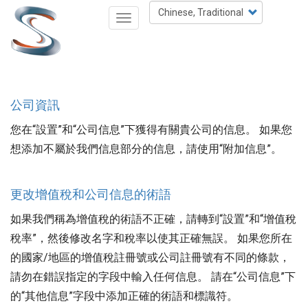
移
Select
Toggle
至
your
navigation
主
language
內
容
公司資訊
您在“設置”和“公司信息”下獲得有關貴公司的信息。 如果您
想添加不屬於我們信息部分的信息，請使用“附加信息”。
更改增值稅和公司信息的術語
如果我們稱為增值稅的術語不正確，請轉到“設置”和“增值稅
稅率”，然後修改名字和稅率以使其正確無誤。 如果您所在
的國家/地區的增值稅註冊號或公司註冊號有不同的條款，
請勿在錯誤指定的字段中輸入任何信息。 請在“公司信息”下
的“其他信息”字段中添加正確的術語和標識符。