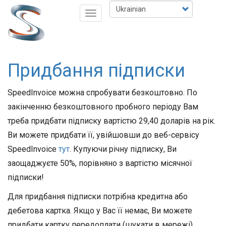
Перейти
Select
Toggle
до
your
navigation
основного
language
вмісту
Придбання підписки
SpeedInvoice можна спробувати безкоштовно. По
закінченню безкоштовного пробного періоду Вам
треба придбати підписку вартістю 29,40 доларів на рік.
Ви можете придбати її, увійшовши до веб-сервісу
SpeedInvoice
тут
. Купуючи річну підписку, Ви
заощаджуєте 50%, порівняно з вартістю місячної
підписки!
Для придбання підписки потрібна кредитна або
дебетова картка. Якщо у Вас її немає, Ви можете
придбати картку передоплати (шукати в мережі).