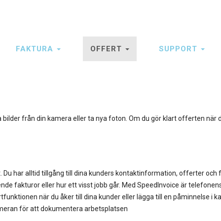
FAKTURA
OFFERT
SUPPORT
tion
bilder från din kamera eller ta nya foton. Om du gör klart offerten när 
u har alltid tillgång till dina kunders kontaktinformation, offerter och 
e fakturor eller hur ett visst jobb går. Med SpeedInvoice är telefonen
nktionen när du åker till dina kunder eller lägga till en påminnelse i k
 kameran för att dokumentera arbetsplatsen