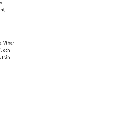
er
nt,
. Vi har
", och
s från