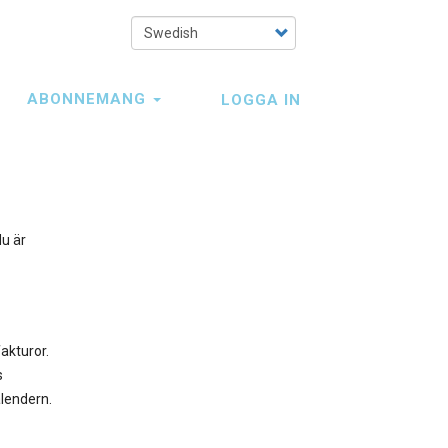
Select
your
language
ABONNEMANG
LOGGA IN
du är
fakturor.
s
alendern.