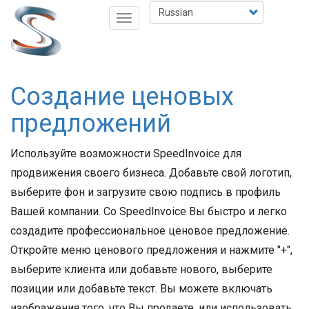
Перейти
Select
Toggle
к
your
navigation
основному
language
содержанию
Создание ценовых
предложений
Используйте возможности SpeedInvoice для
продвижения своего бизнеса. Добавьте свой логотип,
выберите фон и загрузите свою подпись в профиль
Вашей компании. Со SpeedInvoice Вы быстро и легко
создадите профессиональное ценовое предложение.
Откройте меню ценового предложения и нажмите "+",
выберите клиента или добавьте нового, выберите
позиции или добавьте текст. Вы можете включать
изображения того, что Вы продаете, или использовать