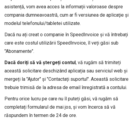
asistență, vom avea acces la informații valoroase despre
compania dumneavoastră, cum ar fi versiunea de aplicaţie şi
modelul telefonului/tabletei utilizate.
Dacă nu ați creat o companie în SpeedInvoice și vă întrebați
care este costul utilizării SpeedInvoice, îl veți găsi sub
"Abonamente".
Dacă doriți să vă ștergeți contul
, vă rugăm să trimiteți
această solicitare deschizând aplicația sau serviciul web și
mergeți la "Ajutor" și "Contactați suportul". Această solicitare
trebuie trimisă de la adresa de email înregistrată a contului.
Pentru orice lucru pe care nu îl puteți găsi, vă rugăm să
completați formularul de mai jos, și vom încerca să vă
răspundem în termen de 24 de ore.