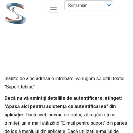
Mergi
Select
Toggle
la
your
navigation
conţinutul
language
principal
Înainte de a ne adresa o întrebare, vă rugăm să citiți textul
"Suport tehnic".
Dacă nu vă amintiți detaliile de autentificare, atingeți
"Apasă aici pentru asistenţă cu autentificarea" din
aplicație.
Dacă aveți nevoie de ajutor, vă rugăm să ne
trimiteți un e-mail utilizând "E-mail pentru suport" din partea
de jos a meniului din aplicație. Dacă utilizați e-mailul de