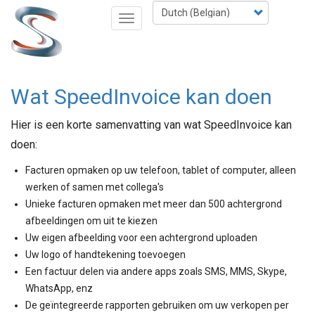
Skip
Select
Toggle
to
your
navigation
main
language
content
Wat SpeedInvoice kan doen
Hier is een korte samenvatting van wat SpeedInvoice kan
doen:
Facturen opmaken op uw telefoon, tablet of computer, alleen
werken of samen met collega's
Unieke facturen opmaken met meer dan 500 achtergrond
afbeeldingen om uit te kiezen
Uw eigen afbeelding voor een achtergrond uploaden
Uw logo of handtekening toevoegen
Een factuur delen via andere apps zoals SMS, MMS, Skype,
WhatsApp, enz
De geïntegreerde rapporten gebruiken om uw verkopen per