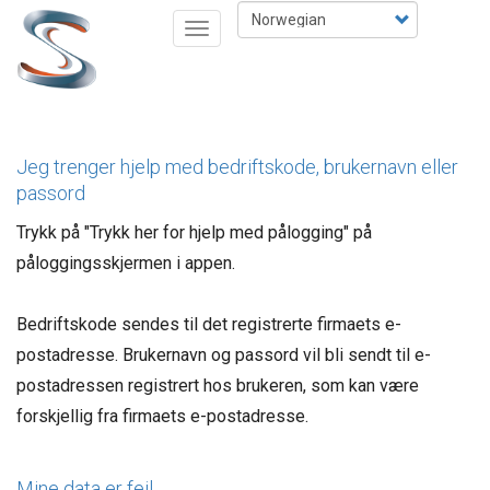
Hopp
Select
Toggle
til
your
navigation
hovedinnhold
language
Jeg trenger hjelp med bedriftskode, brukernavn eller
passord
Trykk på "Trykk her for hjelp med pålogging" på
påloggingsskjermen i appen.
Bedriftskode sendes til det registrerte firmaets e-
postadresse. Brukernavn og passord vil bli sendt til e-
postadressen registrert hos brukeren, som kan være
forskjellig fra firmaets e-postadresse.
Mine data er feil