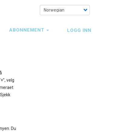
Select
your
language
ABONNEMENT
LOGG INN
å
+", velg
kameraet
 Sjekk
enyen. Du