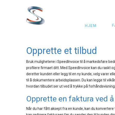
Hopp
til
hovedinnhold
Main
F
HJEM
navigation
Opprette et tilbud
Bruk mulighetene i SpeedInvoice til å markedsføre bedrif
profilere firmaet ditt. Med SpeedInvoice kan du raskt o
deretter kunden eller legg til en ny kunde, velg varer ell
til å dokumentere arbeidsplassen. Du kan legge til vilkå
hvordan tilbudet ser ut ved å trykke på forhåndsvisning. H
Opprette en faktura ved å 
Når du har fått aksept fra en kunde, kan du konvertere 
kan redigere fakturaen før du sender den til kunden din