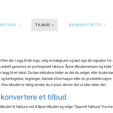
AKTURA
TILBUD
BRUKERSTØTTE
ten din. Legg til din logo, velg en bakgrunn og last opp din signatur for 
g enkelt generere en profesjonell faktura. Åpne tilbudsmenyen og trykk "
er legg til en tekst. Du kan inkludere bilder av det du selger, eller bruke 
r og betingelser, tegninger, teknisk informasjon eller en produktbrosjyre.
vis tilbudet er riktig sender du e-post, skriver det ut eller deler det.
konvertere et tilbud
tilbudet til faktura ved å åpne tilbudet og velge "Opprett faktura" fra m
.