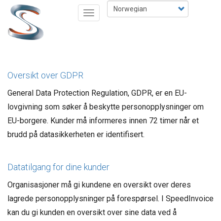
Hopp
Select
Toggle
til
your
navigation
hovedinnhold
language
Oversikt over GDPR
General Data Protection Regulation, GDPR, er en EU-
lovgivning som søker å beskytte personopplysninger om
EU-borgere. Kunder må informeres innen 72 timer når et
brudd på datasikkerheten er identifisert.
Datatilgang for dine kunder
Organisasjoner må gi kundene en oversikt over deres
lagrede personopplysninger på forespørsel. I SpeedInvoice
kan du gi kunden en oversikt over sine data ved å