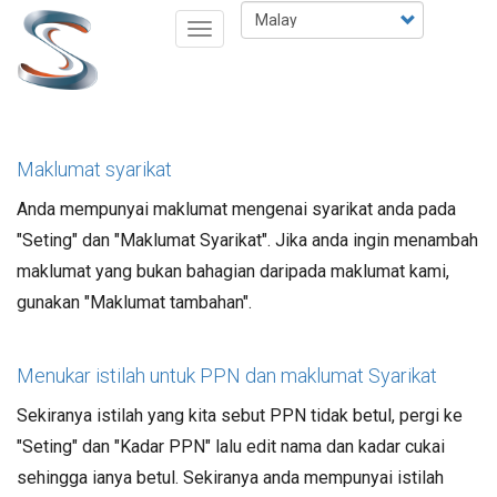
Langkau
Select
Toggle
ke
your
navigation
kandungan
language
utama
Maklumat syarikat
Anda mempunyai maklumat mengenai syarikat anda pada
"Seting" dan "Maklumat Syarikat". Jika anda ingin menambah
maklumat yang bukan bahagian daripada maklumat kami,
gunakan "Maklumat tambahan".
Menukar istilah untuk PPN dan maklumat Syarikat
Sekiranya istilah yang kita sebut PPN tidak betul, pergi ke
"Seting" dan "Kadar PPN" lalu edit nama dan kadar cukai
sehingga ianya betul. Sekiranya anda mempunyai istilah