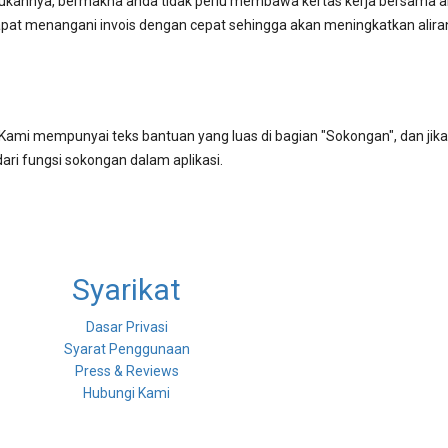
kukannya, bermakna anda tidak perlu membawa kertas kerja bersama a
dapat menangani invois dengan cepat sehingga akan meningkatkan alira
ami mempunyai teks bantuan yang luas di bagian "Sokongan", dan jik
i fungsi sokongan dalam aplikasi.
Syarikat
Dasar Privasi
Syarat Penggunaan
Press & Reviews
Hubungi Kami