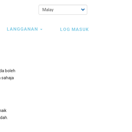
Select
your
language
LANGGANAN
LOG MASUK
da boleh
a sahaja
naik
udah.