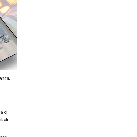
anda,
a di
mbeli