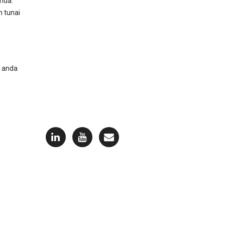
nda.
n tunai
a anda