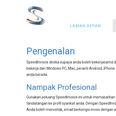
Langkau
ke
kandungan
Main
utama
LAMAN DEPAN
navigation
Pengenalan
SpeedInvoice direka supaya anda boleh bekerjasama den
bekerja dari Windows PC, Mac, peranti Android, iPho
anda berada.
Nampak Profesional
Gunakan peluang SpeedInvoice ini untuk memasarkan p
tandatangan ke profil syarikat anda. Dengan SpeedIn
Anda boleh mencetak, email berkongsi invois dengan a