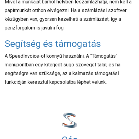
Mivel a munkáját bárhol helyben leszámlázhatja, nem kell a
papírmunkát otthon elvégezni. Ha a számlázási szoftver
kézügyben van, gyorsan kezelheti a számlázást, így a
pénzforgalom is javulni fog.
Segítség és támogatás
A SpeedInvoice-ot könnyű használni. A "Támogatás"
menüpontban egy kiterjedt súgó szöveget talál, és ha
segítségre van szüksége, az alkalmazás támogatási
funkcióján keresztül kapcsolatba léphet velünk.