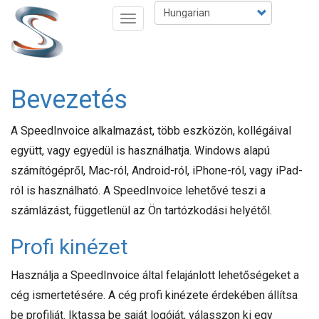
Ugrás
Select
Navigáció
a
your
átkapcsolása
tartalomra
language
Bevezetés
A SpeedInvoice alkalmazást, több eszközön, kollégáival
együtt, vagy egyedül is használhatja. Windows alapú
számítógépről, Mac-ról, Android-ról, iPhone-ról, vagy iPad-
ról is használható. A SpeedInvoice lehetővé teszi a
számlázást, függetlenül az Ön tartózkodási helyétől.
Profi kinézet
Használja a SpeedInvoice által felajánlott lehetőségeket a
cég ismertetésére. A cég profi kinézete érdekében állítsa
be profilját. Iktassa be saját logóját, válasszon ki egy