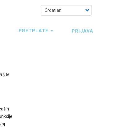
Select
your
language
PRETPLATE
PRIJAVA
vršite
vaših
unkcije
voj