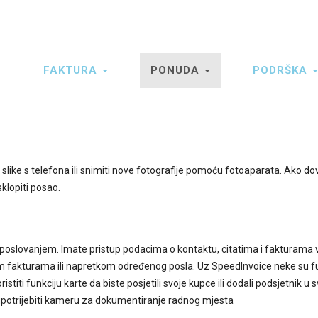
FAKTURA
PONUDA
PODRŠKA
A
ion
 slike s telefona ili snimiti nove fotografije pomoću fotoaparata. Ako do
klopiti posao.
poslovanjem. Imate pristup podacima o kontaktu, citatima i fakturama 
 fakturama ili napretkom određenog posla. Uz SpeedInvoice neke su f
titi funkciju karte da biste posjetili svoje kupce ili dodali podsjetnik u s
li upotrijebiti kameru za dokumentiranje radnog mjesta