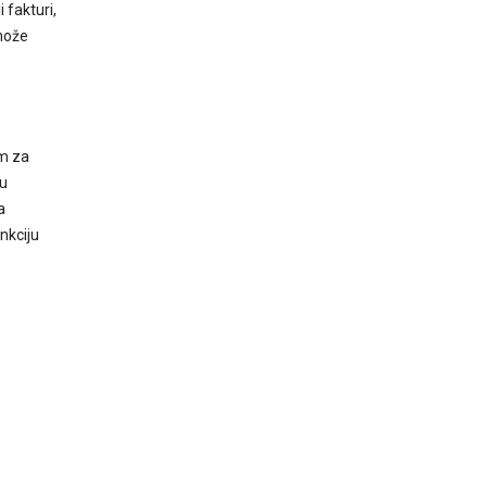
 fakturi,
može
im za
 u
a
nkciju