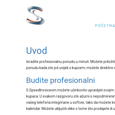
Skoči
na
glavni
Main
sadržaj
POČETN
navigat
Uvod
Izradite profesionalnu ponudu u minuti. Možete priložiti
ponudu kada ste još uvijek s kupcem, možete direktno s
Budite profesionalni
S SpeedInvoiceom možete učinkovito upravljati svojim 
kupaca. U svakom razgovoru ste ažurni s nepodmirenim
vašeg telefona integrirane u softver, tako da možete koris
kalendar. Možete uključiti slike o tome što prodajete i