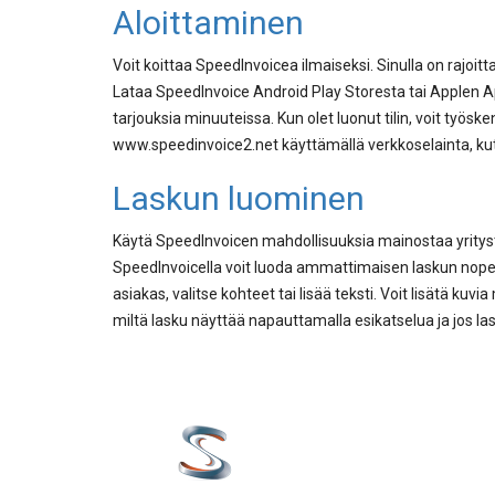
Aloittaminen
Voit koittaa SpeedInvoicea ilmaiseksi. Sinulla on rajoit
Lataa SpeedInvoice Android Play Storesta tai Applen App 
tarjouksia minuuteissa. Kun olet luonut tilin, voit työs
www.speedinvoice2.net käyttämällä verkkoselainta, kut
Laskun luominen
Käytä SpeedInvoicen mahdollisuuksia mainostaa yritystäsi. 
SpeedInvoicella voit luoda ammattimaisen laskun nopeasti
asiakas, valitse kohteet tai lisää teksti. Voit lisätä k
miltä lasku näyttää napauttamalla esikatselua ja jos lask