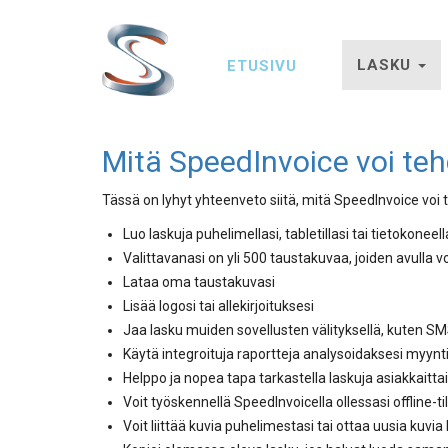
Hyppää
Main
pääsisältöön
LASKU
ETUSIVU
navigation
Mitä SpeedInvoice voi te
Tässä on lyhyt yhteenveto siitä, mitä SpeedInvoice voi 
Luo laskuja puhelimellasi, tabletillasi tai tietokonee
Valittavanasi on yli 500 taustakuvaa, joiden avulla voi
Lataa oma taustakuvasi
Lisää logosi tai allekirjoituksesi
Jaa lasku muiden sovellusten välityksellä, kuten S
Käytä integroituja raportteja analysoidaksesi myynti
Helppo ja nopea tapa tarkastella laskuja asiakkait
Voit työskennellä SpeedInvoicella ollessasi offline-ti
Voit liittää kuvia puhelimestasi tai ottaa uusia kuvia