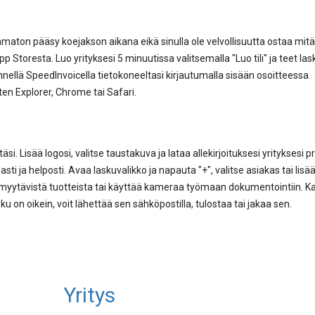
tamaton pääsy koejakson aikana eikä sinulla ole velvollisuutta ostaa mit
Storesta. Luo yrityksesi 5 minuutissa valitsemalla "Luo tili" ja teet lask
kennellä SpeedInvoicella tietokoneeltasi kirjautumalla sisään osoitteessa
en Explorer, Chrome tai Safari.
Lisää logosi, valitse taustakuva ja lataa allekirjoituksesi yrityksesi prof
 ja helposti. Avaa laskuvalikko ja napauta "+", valitse asiakas tai lisää
uvia myytävistä tuotteista tai käyttää kameraa työmaan dokumentointiin. K
u on oikein, voit lähettää sen sähköpostilla, tulostaa tai jakaa sen.
Yritys