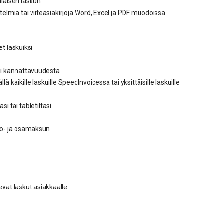
nlaisen laskun
elmia tai viiteasiakirjoja Word, Excel ja PDF muodoissa
t laskuiksi
si kannattavuudesta
lä kaikille laskuille SpeedInvoicessa tai yksittäisille laskuille
si tai tabletiltasi
o- ja osamaksun
n
vat laskut asiakkaalle