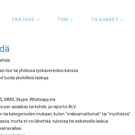
TARJOUS
TUKI
TILAUKSET
hdä
tehdä:
llasi itse tai yhdessä työkavereidesi kanssa
t luoda yksilöllisiä laskuja
MS, MMS, Skype, Whatsapp jne.
si per asiakkas tai kohde, ja raportoi ALV
tain tai kategorioiden mukaan, kuten "maksamattomat" tai "myöhässä"
lassa, mutta et voi lähettää, tulostaa tai esikatsella laskua
 kamerallasi