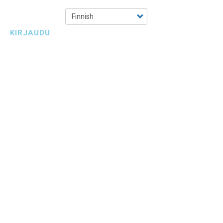
Select
your
KIRJAUDU
language