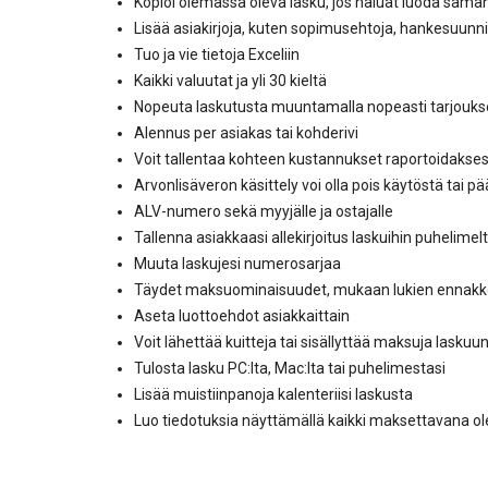
Kopioi olemassa oleva lasku, jos haluat luoda sama
Lisää asiakirjoja, kuten sopimusehtoja, hankesuunnit
Tuo ja vie tietoja Exceliin
Kaikki valuutat ja yli 30 kieltä
Nopeuta laskutusta muuntamalla nopeasti tarjoukse
Alennus per asiakas tai kohderivi
Voit tallentaa kohteen kustannukset raportoidakse
Arvonlisäveron käsittely voi olla pois käytöstä tai pääl
ALV-numero sekä myyjälle ja ostajalle
Tallenna asiakkaasi allekirjoitus laskuihin puhelimelta
Muuta laskujesi numerosarjaa
Täydet maksuominaisuudet, mukaan lukien ennakk
Aseta luottoehdot asiakkaittain
Voit lähettää kuitteja tai sisällyttää maksuja laskuu
Tulosta lasku PC:lta, Mac:lta tai puhelimestasi
Lisää muistiinpanoja kalenteriisi laskusta
Luo tiedotuksia näyttämällä kaikki maksettavana ole