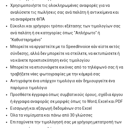
Χρησιμοποιήστε τις ολοκληρωμένες αναφορές για να
αναλύσετε τις πωλήσεις σας ανά πελάτη ή αντικείμενα και
να αναφέρετε ΦΠΑ
Εύκολοι και γρήγοροι τρόποι εξέτασης των τιμολογίων σας
ανά πελάτη ή σε κατηγορίες όπως "Απλήρωτο" ή
"Καθυστερημένο"
Μπορείτε να εργαστείτε με το SpeedInvoice εάν είστε εκτός
σύνδεσης, αλλά δεν μπορείτε να στείλετε, να εκτυπώσετε ή
να κάνετε προεπισκόπηση ενός τιμολογίου
Μπορείτε να επισυνάψετε εικόνες από το τηλέφωνό σας ή να
τραβήξετε νέες φωτογραφίες με την κάμερά σας
Αντιγράψτε ένα υπάρχον τιμολόγιο εάν δημιουργείτε ένα
παρόμοιο τιμολόγιο
Προσθέστε έγγραφα όπως συμβατικούς όρους, σχέδια έργου
ή έγγραφα αναφοράς σε μορφές όπως το Word, Excel και PDF
Εισαγωγή και εξαγωγή δεδομένων στο Excel
Όλα τα νομίσματα και πάνω από 30 γλώσσες
Επιταχύνετε την τιμολόγησή σας με γρήγορη μετατροπή των