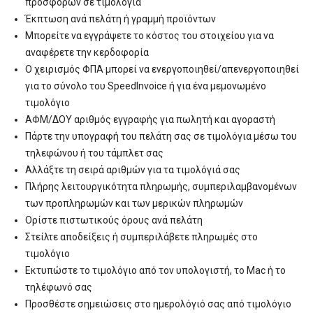
προσφορών σε τιμολόγια
Έκπτωση ανά πελάτη ή γραμμή προϊόντων
Μπορείτε να εγγράψετε το κόστος του στοιχείου για να
αναφέρετε την κερδοφορία
Ο χειρισμός ΦΠΑ μπορεί να ενεργοποιηθεί/απενεργοποιηθεί
για το σύνολο του SpeedInvoice ή για ένα μεμονωμένο
τιμολόγιο
ΑΦΜ/ΔΟΥ αριθμός εγγραφής για πωλητή και αγοραστή
Πάρτε την υπογραφή του πελάτη σας σε τιμολόγια μέσω του
τηλεφώνου ή του τάμπλετ σας
Αλλάξτε τη σειρά αριθμών για τα τιμολόγιά σας
Πλήρης λειτουργικότητα πληρωμής, συμπεριλαμβανομένων
των προπληρωμών και των μερικών πληρωμών
Ορίστε πιστωτικούς όρους ανά πελάτη
Στείλτε αποδείξεις ή συμπεριλάβετε πληρωμές στο
τιμολόγιο
Εκτυπώστε το τιμολόγιο από τον υπολογιστή, το Mac ή το
τηλέφωνό σας
Προσθέστε σημειώσεις στο ημερολόγιό σας από τιμολόγιο