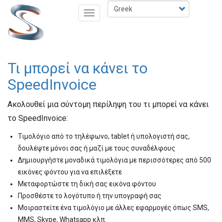
Παράκαμψη
Select
Toggle
προς
your
navigation
το
language
κυρίως
περιεχόμενο
Τι μπορεί να κάνει το
SpeedInvoice
Ακολουθεί μια σύντομη περίληψη του τι μπορεί να κάνει
το SpeedInvoice:
Τιμολόγιο από το τηλέφωνο, tablet ή υπολογιστή σας,
δουλέψτε μόνοι σας ή μαζί με τους συναδέλφους
Δημιουργήστε μοναδικά τιμολόγια με περισσότερες από 500
εικόνες φόντου για να επιλέξετε
Μεταφορτώστε τη δική σας εικόνα φόντου
Προσθέστε το λογότυπο ή την υπογραφή σας
Μοιραστείτε ένα τιμολόγιο με άλλες εφαρμογές όπως SMS,
MMS, Skype, Whatsapp κλπ.