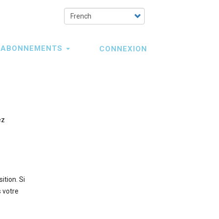
Select
your
language
ABONNEMENTS
CONNEXION
ez
ition. Si
 votre