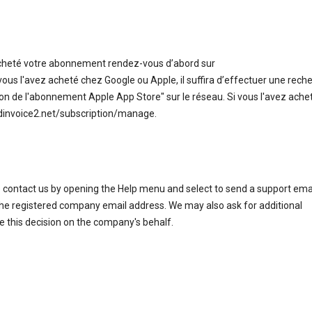
acheté votre abonnement rendez-vous d’abord sur
us l'avez acheté chez Google ou Apple, il suffira d’effectuer une rech
on de l'abonnement Apple App Store" sur le réseau. Si vous l'avez ache
edinvoice2.net/subscription/manage.
e contact us by opening the Help menu and select to send a support ema
the registered company email address. We may also ask for additional
e this decision on the company's behalf.