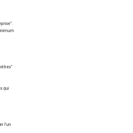
prise".
 minimum
mètres"
s qui
r l'un