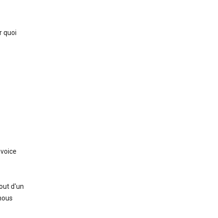
r quoi
nvoice
out d'un
 nous