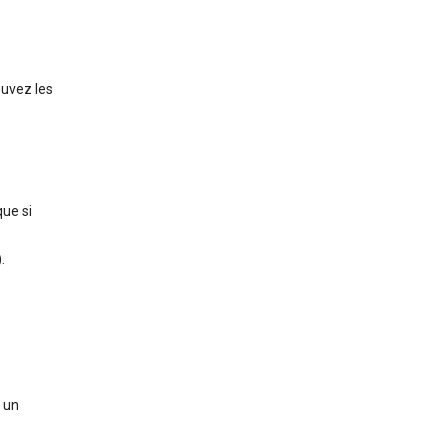
ouvez les
que si
.
 un