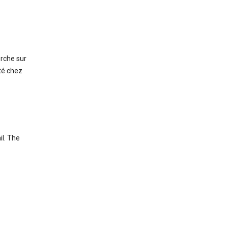
erche sur
té chez
il. The