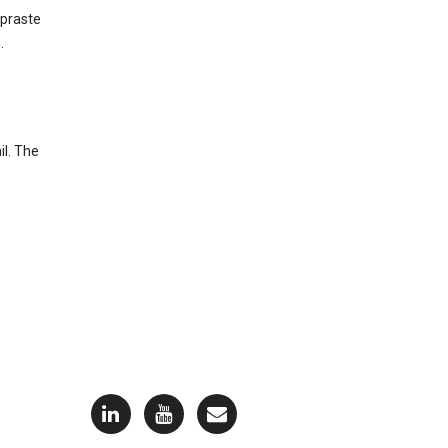
mpraste
.
il. The