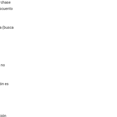
urchase
escuento
da (busca
 no
ión es
ción