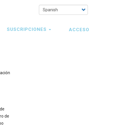
Select
your
language
SUSCRIPCIONES
ACCESO
mación
 de
ro de
po