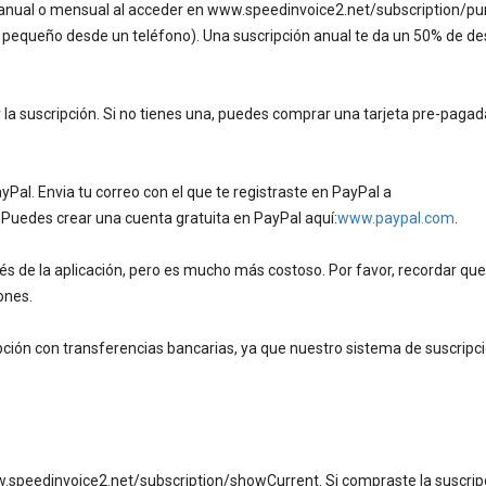
n anual o mensual al acceder en www.speedinvoice2.net/subscription/p
 pequeño desde un teléfono). Una suscripción anual te da un 50% de d
 la suscripción. Si no tienes una, puedes comprar una tarjeta pre-paga
al. Envia tu correo con el que te registraste en PayPal a
Puedes crear una cuenta gratuita en PayPal aquí:
www.paypal.com
.
s de la aplicación, pero es mucho más costoso. Por favor, recordar que
ones.
ión con transferencias bancarias, ya que nuestro sistema de suscripc
.speedinvoice2.net/subscription/showCurrent. Si compraste la suscrip