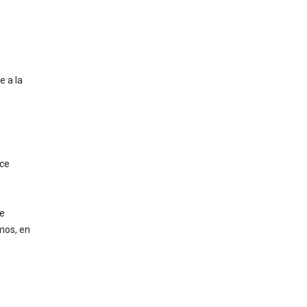
e a la
ice
Te
mos, en