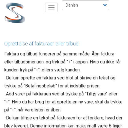
Gå
Select
Toggle
til
your
navigation
hovedindhold
language
Oprettelse af fakturaer eller tilbud
Faktura og tilbud fungerer på samme måde. Åbn faktura-
eller tilbudsmenuen, og tryk på "+" i appen. Hvis du ikke får
kunden tryk på "+", ellers vælg kunden.
-Du kan oprette en faktura ved blot at skrive en tekst og
trykke på "Betalingsbeløb" for at indstille prisen.
-Add varer på fakturaen ved at trykke på "Tilføj vare" eller
"+". Hvis du har brug for at oprette en ny vare, skal du trykke
på "+", når varelisten er åben.
-Du kan tilføje en tekst på fakturaen for at forklare, hvad der
blev leveret. Denne information kan maksimalt være 6 linjer,